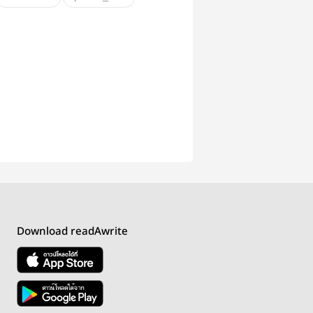
chuchu
Boy love
์ต
สงกรานต์อ่านฟิน
Download readAwrite