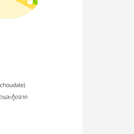
@choudate)
์ตและกู้ดจาก