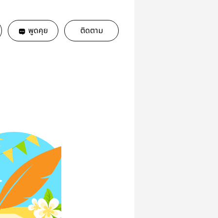
พูดคุย
ติดตาม