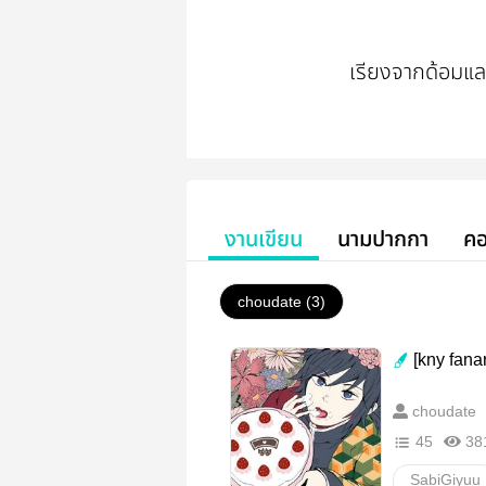
เรียงจากด้อมและค
🐾 KNY - Sabig
🐾 HQ - Kageh
🐾 BNHA - Todor
งานเขียน
นามปากกา
คอ
🐾 YOI - Pichit
🐾 OSMT - Kar
choudate (3)
🐾 KHR - D18
[kny fana
choudate
45
38
SabiGiyuu