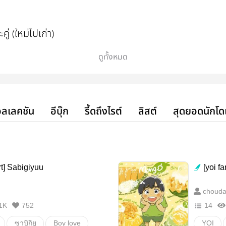
ู่ (ใหม่ไปเก่า)
iyuu
ดูทั้งหมด
ina , Bokuaka
oki (ยังไม่ปักโพและคู่ค่ะ)
ลเลคชัน
อีบุ๊ก
รี้ดถึงไรต์
ลิสต์
สุดยอดนักโด
Seung-gil
aichi
rt] Sabigiyuu
[yoi f
chouda
1K
752
14
ซาบิกิยู
Boy love
YOI