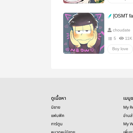
แฟนอาร์ต
[OSMT fan
Kimetsu no
choudate
สงกรานต์อ่
5
11K
Boy love
Osomatsu
คาราอิจิ
สงกรานต์อ่
ดูเนื้อหา
เมนู
นิยาย
My R
แฟนฟิค
อ่านล่
การ์ตูน
My W
หมวดหมู่นิยาย
เพิ่ม