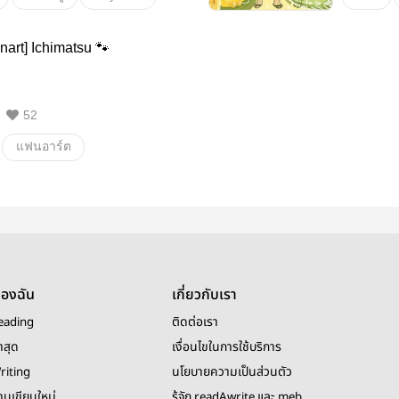
การ์ตูน
phichit
art] Ichimatsu 🐾
 Yaiba
แฟนอาร
านฟิน
คุกกี้readawrite
52
แฟนอาร์ต
osmt
KaraIchi
อิจิมัตสึ
Ichimatsu
านฟิน
ของฉัน
เกี่ยวกับเรา
eading
ติดต่อเรา
าสุด
เงื่อนไขในการใช้บริการ
riting
นโยบายความเป็นส่วนตัว
งานเขียนใหม่
รู้จัก readAwrite และ meb