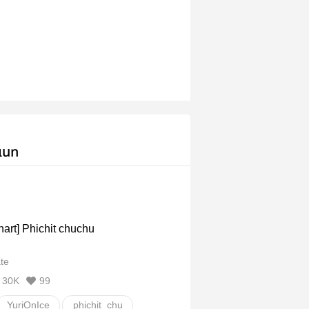
เนท
anart] Phichit chuchu
te
30K
99
YuriOnIce
phichit_chu